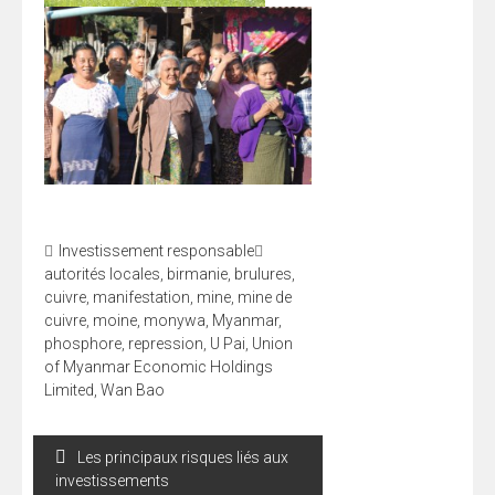
Investissement responsable
autorités locales
,
birmanie
,
brulures
,
cuivre
,
manifestation
,
mine
,
mine de
cuivre
,
moine
,
monywa
,
Myanmar
,
phosphore
,
repression
,
U Pai
,
Union
of Myanmar Economic Holdings
Limited
,
Wan Bao
Navigation
Les principaux risques liés aux
de
investissements