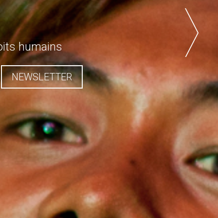
roits humains
S LOCAUX
NEWSLETTER