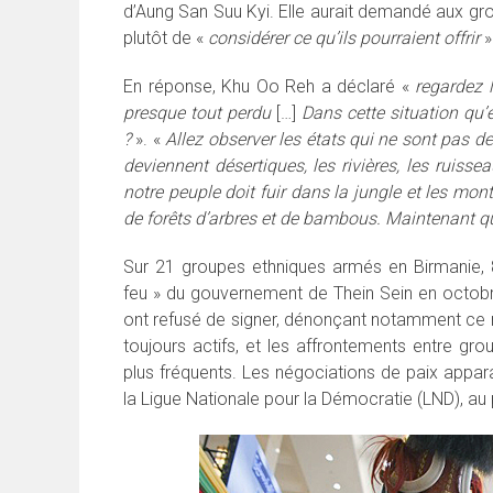
d’Aung San Suu Kyi. Elle aurait demandé aux g
plutôt de «
considérer ce qu’ils pourraient offrir
»
En réponse, Khu Oo Reh a déclaré «
regardez 
presque tout perdu
[…]
Dans cette situation qu’e
?
». «
Allez observer les états qui ne sont pas d
deviennent désertiques, les rivières, les ruisse
notre peuple doit fuir dans la jungle et les mon
de forêts d’arbres et de bambous. Maintenant q
Sur 21 groupes ethniques armés en Birmanie, 8
feu » du gouvernement de Thein Sein en octobre
ont refusé de signer, dénonçant notamment ce m
toujours actifs, et les affrontements entre gr
plus fréquents. Les négociations de paix appa
la Ligue Nationale pour la Démocratie (LND), au 