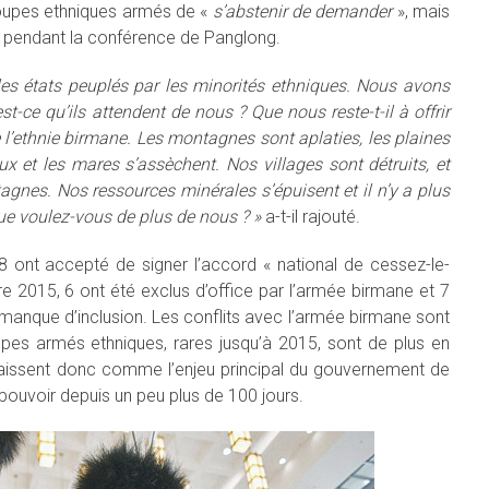
roupes ethniques armés de «
s’abstenir de demander
», mais
 pendant la conférence de Panglong.
les états peuplés par les minorités ethniques. Nous avons
st-ce qu’ils attendent de nous ? Que nous reste-t-il à offrir
e l’ethnie birmane. Les montagnes sont aplaties, les plaines
aux et les mares s’assèchent. Nos villages sont détruits, et
tagnes. Nos ressources minérales s’épuisent et il n’y a plus
ue voulez-vous de plus de nous ? »
a-t-il rajouté.
 ont accepté de signer l’accord « national de cessez-le-
 2015, 6 ont été exclus d’office par l’armée birmane et 7
anque d’inclusion. Les conflits avec l’armée birmane sont
oupes armés ethniques, rares jusqu’à 2015, sont de plus en
raissent donc comme l’enjeu principal du gouvernement de
pouvoir depuis un peu plus de 100 jours.