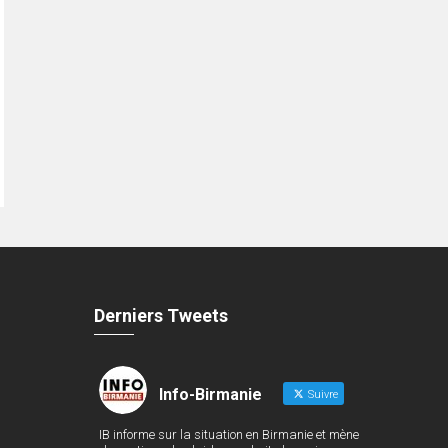
Derniers Tweets
Info-Birmanie
Suivre
IB informe sur la situation en Birmanie et mène