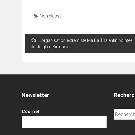
Non classé
Navigation
L’organisation extrémiste Ma Ba Tha enfin pointée
de
du doigt en Birmanie
l’article
Newsletter
Recherc
Courriel
Recherche