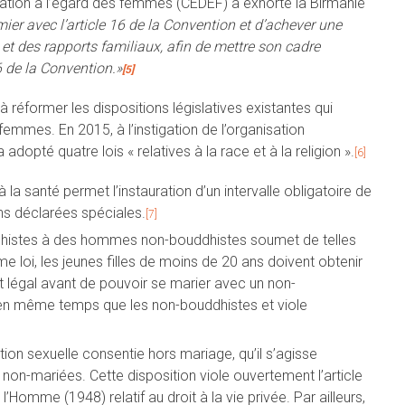
ination à l’égard des femmes (CEDEF) a exhorté la Birmanie
umier avec l’article 16 de la Convention et d’achever une
et des rapports familiaux, afin de mettre son cadre
16 de la Convention.»
[5]
réformer les dispositions législatives existantes qui
s femmes. En 2015, à l’instigation de l’organisation
adopté quatre lois « relatives à la race et à la religion ».
[6]
à la santé permet l’instauration d’un intervalle obligatoire de
ns déclarées spéciales.
[7]
dhistes à des hommes non-bouddhistes soumet de telles
e loi, les jeunes filles de moins de 20 ans doivent obtenir
nt légal avant de pouvoir se marier avec un non-
 en même temps que les non-bouddhistes et viole
tion sexuelle consentie hors mariage, qu’il s’agisse
on-mariées. Cette disposition viole ouvertement l’article
l’Homme (1948) relatif au droit à la vie privée. Par ailleurs,