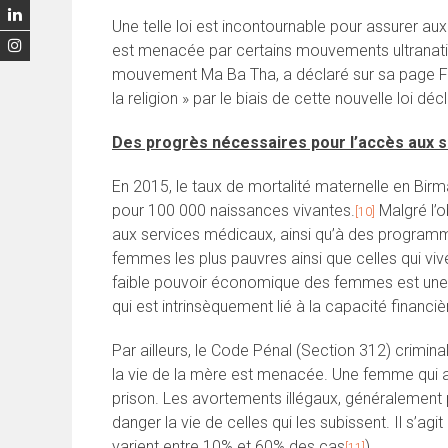
Une telle loi est incontournable pour assurer a
est menacée par certains mouvements ultranatio
mouvement Ma Ba Tha, a déclaré sur sa page Face
la religion » par le biais de cette nouvelle loi dé
Des progrès nécessaires pour l’accès aux 
En 2015, le taux de mortalité maternelle en Birm
pour 100 000 naissances vivantes.
Malgré l’o
[10]
aux services médicaux, ainsi qu’à des programm
femmes les plus pauvres ainsi que celles qui viv
faible pouvoir économique des femmes est une 
qui est intrinsèquement lié à la capacité financi
Par ailleurs, le Code Pénal (Section 312) crimina
la vie de la mère est menacée. Une femme qui a
prison. Les avortements illégaux, généralement 
danger la vie de celles qui les subissent. Il s’a
varient entre 10% et 60% des cas
).