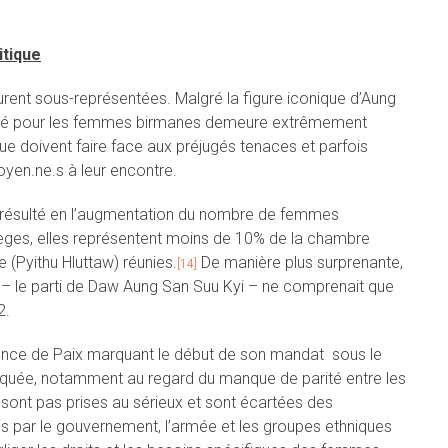
itique
rent sous-représentées. Malgré la figure iconique d’Aung
ilité pour les femmes birmanes demeure extrêmement
ue doivent faire face aux préjugés tenaces et parfois
en.ne.s à leur encontre.
t résulté en l’augmentation du nombre de femmes
sièges, elles représentent moins de 10% de la chambre
(Pyithu Hluttaw) réunies.
De manière plus surprenante,
[14]
ie – le parti de Daw Aung San Suu Kyi – ne comprenait que
2.
rence de Paix marquant le début de son mandat sous le
 critiquée, notamment au regard du manque de parité entre les
sont pas prises au sérieux et sont écartées des
is par le gouvernement, l’armée et les groupes ethniques