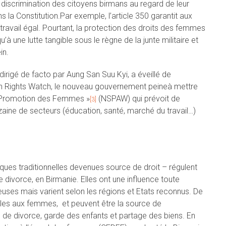
la discrimination des citoyens birmans au regard de leur
s la Constitution.Par exemple, l’article 350 garantit aux
avail égal. Pourtant, la protection des droits des femmes
 une lutte tangible sous le règne de la junte militaire et
in.
irigé de facto par Aung San Suu Kyi, a éveillé de
an Rights Watch, le nouveau gouvernement peineà mettre
la Promotion des Femmes »
(NSPAW) qui prévoit de
[3]
aine de secteurs (éducation, santé, marché du travail…)
iques traditionnelles devenues source de droit – régulent
ivorce, en Birmanie. Elles ont une influence toute
gieuses mais varient selon les régions et Etats reconnus. De
les aux femmes, et peuvent être la source de
 de divorce, garde des enfants et partage des biens. En