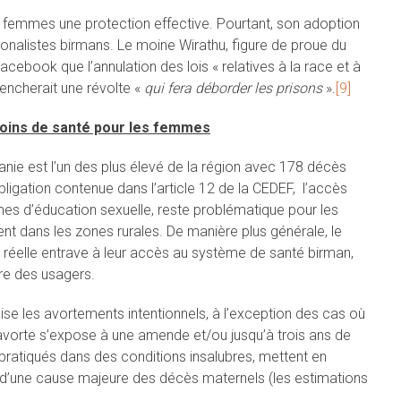
ux femmes une protection effective. Pourtant, son adoption
nalistes birmans. Le moine Wirathu, figure de proue du
book que l’annulation des lois « relatives à la race et à
clencherait une révolte «
qui fera déborder les prisons
».
[9]
soins de santé pour les femmes
anie est l’un des plus élevé de la région avec 178 décès
bligation contenue dans l’article 12 de la CEDEF, l’accès
es d’éducation sexuelle, reste problématique pour les
ent dans les zones rurales. De manière plus générale, le
réelle entrave à leur accès au système de santé birman,
ère des usagers.
lise les avortements intentionnels, à l’exception des cas où
vorte s’expose à une amende et/ou jusqu’à trois ans de
pratiqués dans des conditions insalubres, mettent en
git d’une cause majeure des décès maternels (les estimations