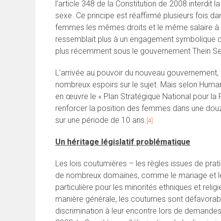
l’article 348 de la Constitution de 2008 interdit 
sexe. Ce principe est réaffirmé plusieurs fois dan
femmes les mêmes droits et le même salaire à tr
ressemblait plus à un engagement symbolique qu’à
plus récemment sous le gouvernement Thein Se
L’arrivée au pouvoir du nouveau gouvernement, d
nombreux espoirs sur le sujet. Mais selon Hum
en œuvre le « Plan Stratégique National pour 
renforcer la position des femmes dans une douz
sur une période de 10 ans.
[4]
Un héritage législatif problématique
Les lois coutumières – les règles issues de prat
de nombreux domaines, comme le mariage et le d
particulière pour les minorités ethniques et reli
manière générale, les coutumes sont défavorab
discrimination à leur encontre lors de demandes