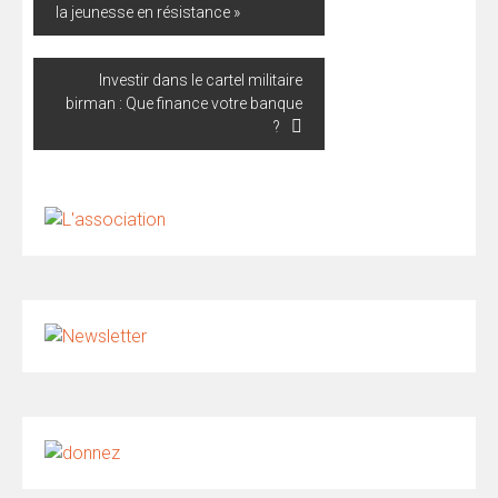
de
la jeunesse en résistance »
l’article
Investir dans le cartel militaire
birman : Que finance votre banque
?