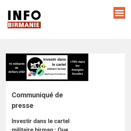
Skip
to
content
Communiqué de
presse
Investir dans le cartel
militaire birman : Que