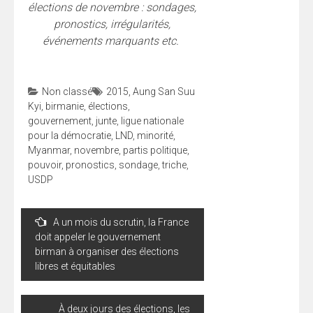
élections de novembre : sondages,
pronostics, irrégularités,
événements marquants etc.
Non classé
2015
,
Aung San Suu
Kyi
,
birmanie
,
élections
,
gouvernement
,
junte
,
ligue nationale
pour la démocratie
,
LND
,
minorité
,
Myanmar
,
novembre
,
partis politique
,
pouvoir
,
pronostics
,
sondage
,
triche
,
USDP
Navigation
A un mois du scrutin, la France
de
doit appeler le gouvernement
l’article
birman à organiser des élections
libres et équitables
À deux jours des élections, les