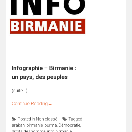
Infographie – Birmanie :
un pays, des peuples
(suite…)
Continue Reading
→
Posted in
Non classé
Tagged
arakan
,
birmanie
,
burma
,
Démocratie
,
droits de l'homme
,
info birmanie
,