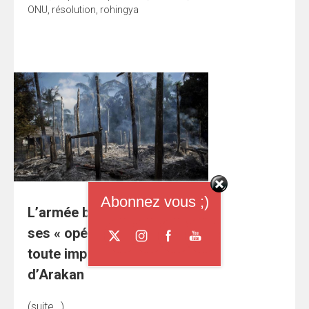
ONU
,
résolution
,
rohingya
Abonnez vous ;)
L’armée birmane continue
ses « opérations » en
toute impunité dans l’État
d’Arakan
(suite…)