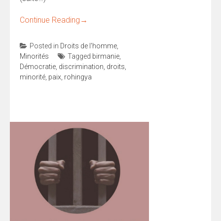
Continue Reading
→
Posted in
Droits de l'homme
,
Minorités
Tagged
birmanie
,
Démocratie
,
discrimination
,
droits
,
minorité
,
paix
,
rohingya