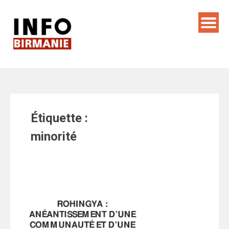
Skip
to
content
Étiquette :
minorité