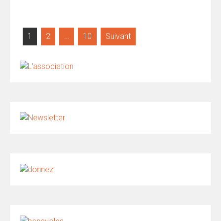
Pagination
1
2
…
10
Suivant
des
publications