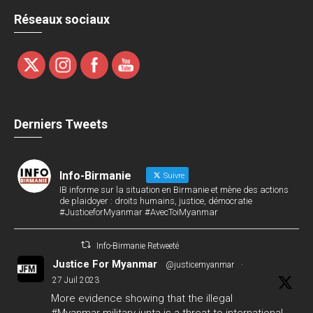
Réseaux sociaux
Derniers Tweets
Info-Birmanie
Suivre
IB informe sur la situation en Birmanie et mène des actions
de plaidoyer : droits humains, justice, démocratie
#JusticeforMyanmar #AvecToiMyanmar
Info-Birmanie Retweeté
Justice For Myanmar
@justicemyanmar
·
27 Juil 2023
More evidence showing that the illegal
#Myanmar
military junta is a threat to international