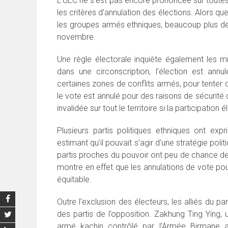
L’UEC ne s’est pas encore prononcée sur toutes 
les critères d’annulation des élections. Alors q
les groupes armés ethniques, beaucoup plus de
novembre.
Une règle électorale inquiète également les min
dans une circonscription, l’élection est annu
certaines zones de conflits armés, pour tenter d’
le vote est annulé pour des raisons de sécurité d
invalidée sur tout le territoire si la participation 
Plusieurs partis politiques ethniques ont exp
estimant qu’il pouvait s’agir d’une stratégie pol
partis proches du pouvoir ont peu de chance de r
montre en effet que les annulations de vote pou
équitable.
Outre l’exclusion des électeurs, les alliés du p
des partis de l’opposition. Zakhung Ting Ying, 
armé kachin contrôlé par l’Armée Birmane 