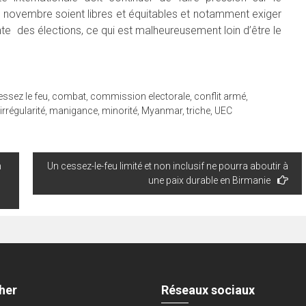
 novembre soient libres et équitables et notamment exiger
te des élections, ce qui est malheureusement loin d’être le
essez le feu
,
combat
,
commission electorale
,
conflit armé
,
irrégularité
,
manigance
,
minorité
,
Myanmar
,
triche
,
UEC
n
Un cessez-le-feu limité et non inclusif ne pourra aboutir à
une paix durable en Birmanie
her
Réseaux sociaux