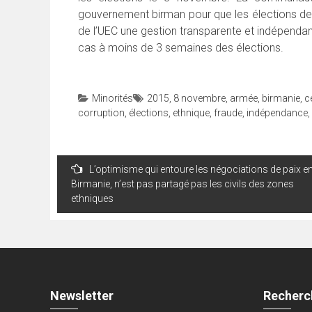
gouvernement birman pour que les élections de
de l’UEC une gestion transparente et indépendan
cas à moins de 3 semaines des élections.
Minorités
2015
,
8 novembre
,
armée
,
birmanie
,
c
corruption
,
élections
,
ethnique
,
fraude
,
indépendance
,
Navigation
L’optimisme qui entoure les négociations de paix e
de
Birmanie, n’est pas partagé pas les civils des zones
ethniques
l’article
Newsletter
Recherc