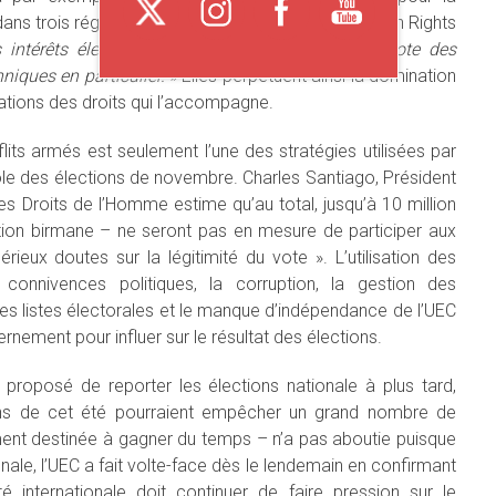
ns trois régions de sa circonscription. Pour Human Rights
es intérêts électoraux aux dépens des droits de vote des
niques en particulier. »
Elles perpétuent ainsi la domination
olations des droits qui l’accompagne.
lits armés est seulement l’une des stratégies utilisées par
ôle des élections de novembre. Charles Santiago, Président
s Droits de l’Homme estime qu’au total, jusqu’à 10 million
tion birmane – ne seront pas en mesure de participer aux
rieux doutes sur la légitimité du vote ». L’utilisation des
 connivences politiques, la corruption, la gestion des
 les listes électorales et le manque d’indépendance de l’UEC
rnement pour influer sur le résultat des élections.
proposé de reporter les élections nationale à plus tard,
ns de cet été pourraient empêcher un grand nombre de
ment destinée à gagner du temps – n’a pas aboutie puisque
ale, l’UEC a fait volte-face dès le lendemain en confirmant
internationale doit continuer de faire pression sur le