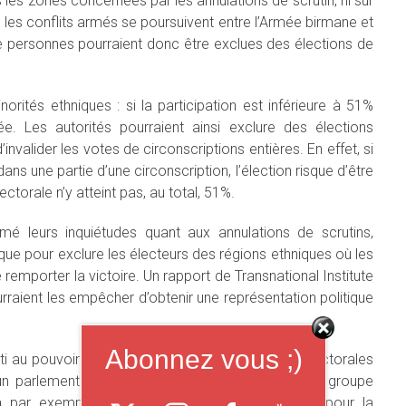
les zones concernées par les annulations de scrutin, ni sur
ue les conflits armés se poursuivent entre l’Armée birmane et
 personnes pourraient donc être exclues des élections de
orités ethniques : si la participation est inférieure à 51%
lée. Les autorités pourraient ainsi exclure des élections
invalider les votes de circonscriptions entières. En effet, si
ans une partie d’une circonscription, l’élection risque d’être
électorale n’y atteint pas, au total, 51%.
rimé leurs inquiétudes quant aux annulations de scrutins,
itique pour exclure les électeurs des régions ethniques où les
emporter la victoire. Un rapport de Transnational Institute
rraient les empêcher d’obtenir une représentation politique
Abonnez vous ;)
arti au pouvoir tentent de limiter les campagnes électorales
un parlementaire de l’Etat Kachin et président d’un groupe
a par exemple réclamé que la Ligue Nationale pour la