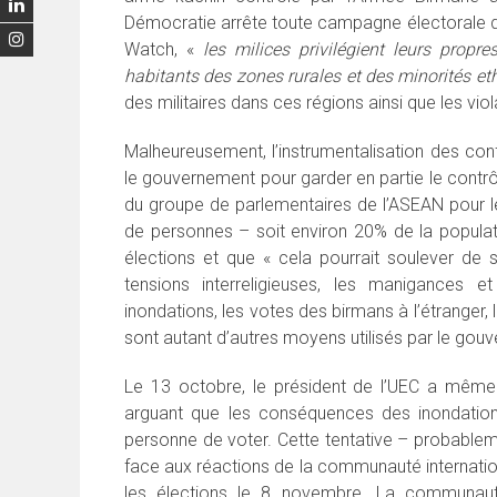
Démocratie arrête toute campagne électorale da
Watch, «
les milices privilégient leurs propr
habitants des zones rurales et des minorités eth
des militaires dans ces régions ainsi que les vi
Malheureusement, l’instrumentalisation des conf
le gouvernement pour garder en partie le contr
du groupe de parlementaires de l’ASEAN pour le
de personnes – soit environ 20% de la popula
élections et que « cela pourrait soulever de sé
tensions interreligieuses, les manigances et
inondations, les votes des birmans à l’étranger,
sont autant d’autres moyens utilisés par le gouve
Le 13 octobre, le président de l’UEC a même 
arguant que les conséquences des inondatio
personne de voter. Cette tentative – probable
face aux réactions de la communauté internation
les élections le 8 novembre. La communauté 