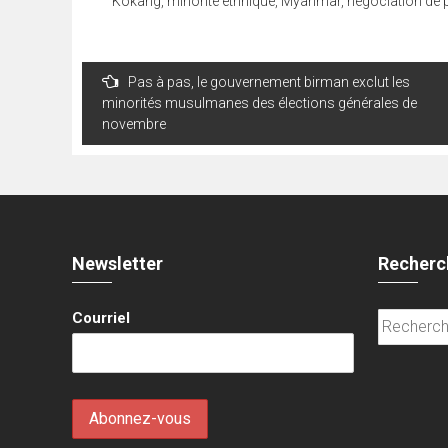
Kokang
,
minorité ethnique
,
Myanmar
,
négociation de 
Navigation
Pas à pas, le gouvernement birman exclut les
de
minorités musulmanes des élections générales de
novembre
l’article
Newsletter
Recherc
Courriel
Recherche