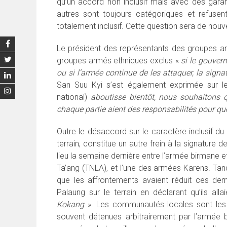
qu’un accord non inclusif mais avec des gara
autres sont toujours catégoriques et refusen
totalement inclusif. Cette question sera de nouv
Le président des représentants des groupes ar
groupes armés ethniques exclus «
si le gouver
ou si l’armée continue de les attaquer, la signa
San Suu Kyi s’est également exprimée sur l
national)
aboutisse bientôt, nous souhaitons qu
chaque partie aient des responsabilités pour qu
Outre le désaccord sur le caractère inclusif d
terrain, constitue un autre frein à la signature
lieu la semaine dernière entre l’armée birmane e
Ta’ang (TNLA), et l’une des armées Karens. Ta
que les affrontements avaient réduit ces de
Palaung sur le terrain en déclarant qu’ils alla
Kokang
». Les communautés locales sont les 
souvent détenues arbitrairement par l’armée bir