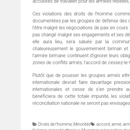
accusées de travailler pour les armées rebelle
Ces violations des droits de l’homme commis
documentées par les groupes de défense des dr
l’être malgré les négociations de paix en cour
pas changé malgré ses engagements et ses décl
elle aura lieu, sera saluée par la commun
chaleureusement le gouvernement birman et 
l’armée birmane continuent d’ignorer leurs obli
zones de conflits armés, l’accord de cessez-le-f
Plutôt que de pousser les groupes armés ethn
internationale devrait faire davantage pressi
internationales et cesse de s’en prendre 
bénéficiera de cette totale impunité, les viol
réconciliation nationale ne seront pas envisagea
Droits de l'homme
,
Minorités
accord
,
armé
,
arm