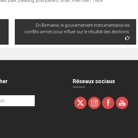
paix
,
paix
,
palaung
,
pourparlers
,
shan
,
thein sein
,
TNLA
En Birmanie, le gouvernement instrumentalise les
conflits armés pour influer sur le résultat des élections.
her
Réseaux sociaux
r :