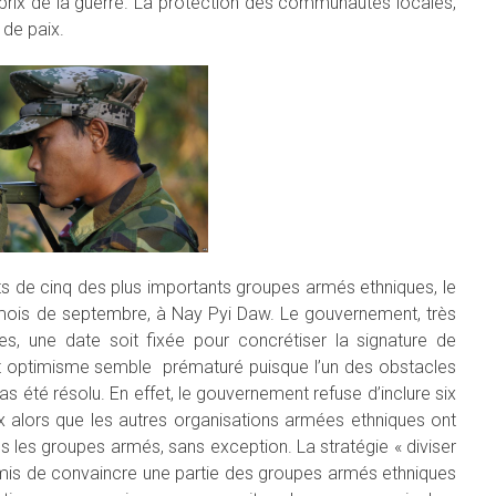
 prix de la guerre. La protection des communautés locales,
 de paix.
ts de cinq des plus importants groupes armés ethniques, le
 mois de septembre, à Nay Pyi Daw. Le gouvernement, très
es, une date soit fixée pour concrétiser la signature de
cet optimisme semble prématuré puisque l’un des obstacles
as été résolu. En effet, le gouvernement refuse d’inclure six
 alors que les autres organisations armées ethniques ont
us les groupes armés, sans exception. La stratégie « diviser
rmis de convaincre une partie des groupes armés ethniques