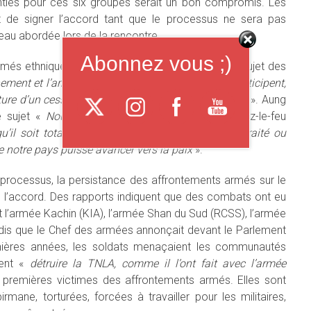
nties pour ces six groupes serait un bon compromis. Les
t de signer l’accord tant que le processus ne sera pas
eau abordée lors de la rencontre.
Abonnez vous ;)
més ethniques (Senior Delegation), a déclaré au sujet des
nement et l’armée birmane ne veulent pas qu’ils participent,
ture d’un cessez le feu national n’aura aucun sens.
». Aung
e sujet «
Nous espérons qu’il (
l’accord de cessez-le-feu
’il soit totalement inclusif et nous voulons un traité ou
e notre pays puisse avancer vers la paix
».
u processus, la persistance des affrontements armés sur le
 de l’accord. Des rapports indiquent que des combats ont eu
t l’armée Kachin (KIA), l’armée Shan du Sud (RCSS), l’armée
ndis que le Chef des armées annonçait devant le Parlement
rnières années, les soldats menaçaient les communautés
ient «
détruire la TNLA, comme il l’ont fait avec l’armée
premières victimes des affrontements armés. Elles sont
mane, torturées, forcées à travailler pour les militaires,