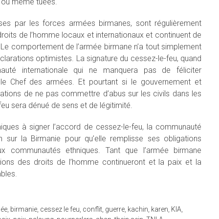
s, ou même tuées.
es par les forces armées birmanes, sont régulièrement
oits de l’homme locaux et internationaux et continuent de
s. Le comportement de l’armée birmane n’a tout simplement
arations optimistes. La signature du cessez-le-feu, quand
auté internationale qui ne manquera pas de féliciter
le Chef des armées. Et pourtant si le gouvernement et
gations de ne pas commettre d’abus sur les civils dans les
eu sera dénué de sens et de légitimité.
iques à signer l’accord de cessez-le-feu, la communauté
on sur la Birmanie pour qu’elle remplisse ses obligations
aux communautés ethniques. Tant que l’armée birmane
ations des droits de l’homme continueront et la paix et la
bles.
ée
,
birmanie
,
cessez le feu
,
conflit
,
guerre
,
kachin
,
karen
,
KIA
,