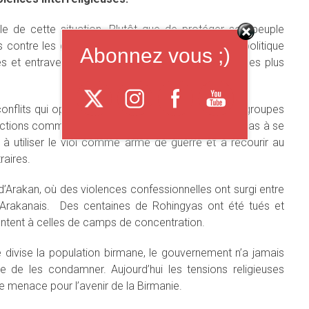
 de cette situation. Plutôt que de protéger son peuple
ts contre les groupes armés ethniques, mène une politique
Abonnez vous ;)
es et entrave l’accès humanitaire des populations les plus
onflits qui opposent le gouvernement central aux groupes
actions commises par l’armée birmane qui n’hésite pas à se
 à utiliser le viol comme arme de guerre et à recourir au
raires.
d’Arakan, où des violences confessionnelles ont surgi entre
Arakanais. Des centaines de Rohingyas ont été tués et
entent à celles de camps de concentration.
e divise la population birmane, le gouvernement n’a jamais
e de les condamner. Aujourd’hui les tensions religieuses
le menace pour l’avenir de la Birmanie.