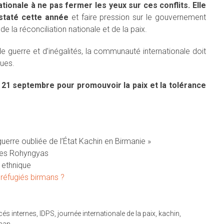
ionale à ne pas fermer les yeux sur ces conflits. Elle
staté cette année
et faire pression sur le gouvernement
e la réconciliation nationale et de la paix.
e guerre et d’inégalités, la communauté internationale doit
ques.
e 21 septembre pour promouvoir la paix et la tolérance
guerre oubliée de l’État Kachin en Birmanie »
 des Rohyngyas
 ethnique
 réfugiés birmans ?
cés internes
,
IDPS
,
journée internationale de la paix
,
kachin
,