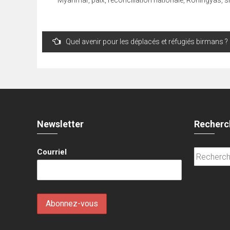
Myanmar
,
paix
,
réconciliation nationale
,
Rohingyas
,
s
Navigation
Quel avenir pour les déplacés et réfugiés birmans ?
de
l’article
Newsletter
Recherc
Courriel
Recherche