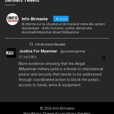
Derniers Tweets
Info-Birmanie
Suivre
IB informe sur la situation en Birmanie et mène des actions
de plaidoyer : droits humains, justice, démocratie
#JusticeforMyanmar #AvecToiMyanmar
Info-Birmanie Retweeté
Justice For Myanmar
@justicemyanmar
·
27 Juil 2023
More evidence showing that the illegal
#Myanmar
military junta is a threat to international
peace and security that needs to be addressed
through coordinated action to block the junta's
access to funds, arms & equipment.
#GlobalArmsEmbargo
#WhatsHappeningInMyanmar
124
142
Twitter
© 2026 Info Birmanie
Info-Birmanie
WordPress Theme:
AccessPress Parallax
@infobirmanie
·
27 Juil 2023