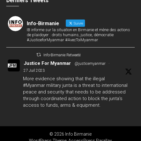
Derniers Tweets
Info-Birmanie
Suivre
IB informe sur la situation en Birmanie et mène des actions
de plaidoyer : droits humains, justice, démocratie
#JusticeforMyanmar #AvecToiMyanmar
Info-Birmanie Retweeté
Justice For Myanmar
@justicemyanmar
·
27 Juil 2023
More evidence showing that the illegal
#Myanmar
military junta is a threat to international
peace and security that needs to be addressed
through coordinated action to block the junta's
access to funds, arms & equipment.
#GlobalArmsEmbargo
#WhatsHappeningInMyanmar
124
142
Twitter
© 2026 Info Birmanie
Info-Birmanie
WordPress Theme:
AccessPress Parallax
@infobirmanie
·
27 Juil 2023