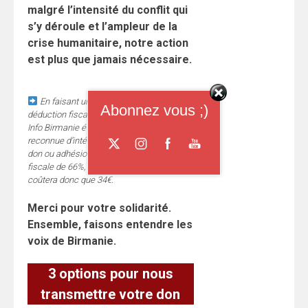
malgré l’intensité du conflit qui
s’y déroule et l’ampleur de la
crise humanitaire, notre action
est plus que jamais nécessaire.
En faisant un don, vous bénéficiez d’une
Abonnez vous ;)
déduction fiscale sur vos revenus 2025.
Info Birmanie étant une association
reconnue d’intérêt général (loi 1901), tout
don ou adhésion fait l’objet d’une déduction
fiscale de 66%, un don de 100€ ne vous
coûtera donc que 34€.
Merci pour votre solidarité.
Ensemble, faisons entendre les
voix de Birmanie.
3 options pour nous
transmettre votre don