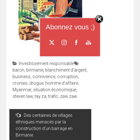
Abonnez vous ;)
Investissement responsable
baron
,
birmanie
,
blanchiment d'argent
,
business
,
connivence
,
corruption
,
cronies
,
drogue
,
homme d'affaire
,
Myanmar
,
situation économique
,
steven law
,
tay za
,
trafic
,
zaw zaw
Navigation
Des centaines de villages
de
ethniques menacés par la
l’article
construction d’un barrage en
Birmanie