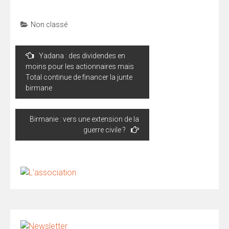
Non classé
Navigation
Yadana : des dividendes en
de
moins pour les actionnaires mais
l’article
Total continue de financer la junte
birmane
Birmanie : vers une extension de la
guerre civile ?