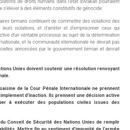
lations de droits humains dans l’état d’Arakan pourraient
 s’élever à des éléments constitutifs de génocide.
aires birmans continuent de commettre des violations des
 leurs violations, et d’arrêter et d’emprisonner ceux qui
ctive d’un véritable processus au sujet de la détermination
ternationale, et la communauté internationale ne devrait pas
ficielles annoncées par le gouvernement birman et devrait
ions Unies doivent soutenir une résolution renvoyant
nale.
aisine de la Cour Pénale Internationale ne prennent
 simplement d’inaction. Ils prennent une décision active
er à exécuter des populations civiles issues des
 Conseil de Sécurité des Nations Unies de remplir
bilités. Mettre fin au sentiment d’impunité de l’armée