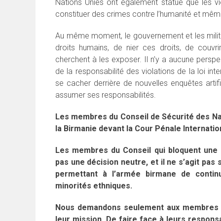
Nations Unies ont également statué que les vio
constituer des crimes contre l’humanité et même
Au même moment, le gouvernement et les milit
droits humains, de nier ces droits, de couvrir
cherchent à les exposer. Il n’y a aucune perspe
de la responsabilité des violations de la loi in
se cacher derrière de nouvelles enquêtes arti
assumer ses responsabilités.
Les membres du Conseil de Sécurité des Nat
la Birmanie devant la Cour Pénale Internatio
Les membres du Conseil qui bloquent une s
pas une décision neutre, et il ne s’agit pas
permettant à l’armée birmane de continu
minorités ethniques.
Nous demandons seulement aux membres du
leur mission. De faire face à leurs responsa