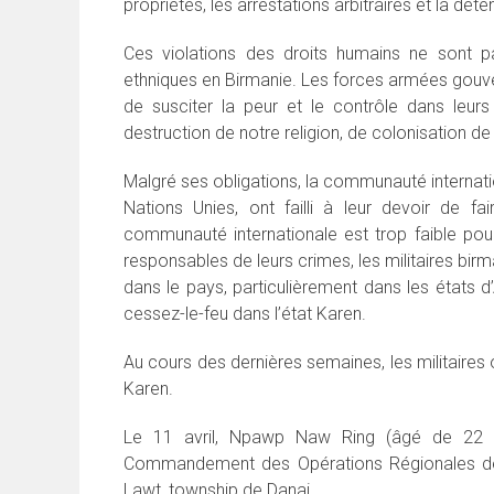
propriétés, les arrestations arbitraires et la déte
Ces violations des droits humains ne sont p
ethniques en Birmanie. Les forces armées gouve
de susciter la peur et le contrôle dans leurs
destruction de notre religion, de colonisation de
Malgré ses obligations, la communauté interna
Nations Unies, ont failli à leur devoir de fai
communauté internationale est trop faible pour f
responsables de leurs crimes, les militaires bir
dans le pays, particulièrement dans les états 
cessez-le-feu dans l’état Karen.
Au cours des dernières semaines, les militaires o
Karen.
Le 11 avril, Npawp Naw Ring (âgé de 22 a
Commandement des Opérations Régionales de 
Lawt, township de Danai.