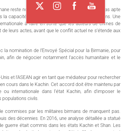
irmane reste notable, le gouvernement birman n’est pas apte
as la capacité de protection de la vie de ses citoyens. Une
ernationale à faire en sorte que les auteurs de crimes de
de leurs actes, avant que le conflit actuel ne s’étende aux
ec la nomination de l’Envoyé Spécial pour la Birmanie, pour
n, afin de négocier notamment l’accès humanitaire et le
ts-Unis et l’ASEAN agir en tant que médiateur pour rechercher
e en cours dans le Kachin. Cet accord doit être maintenu par
 ou internationale dans l’état Kachin, afin d’imposer le
populations civils.
nale commises par les militaires birmans de manquent pas.
is des décennies. En 2016, une analyse détaillée a statué
de guerre était commis dans les états Kachin et Shan. Les