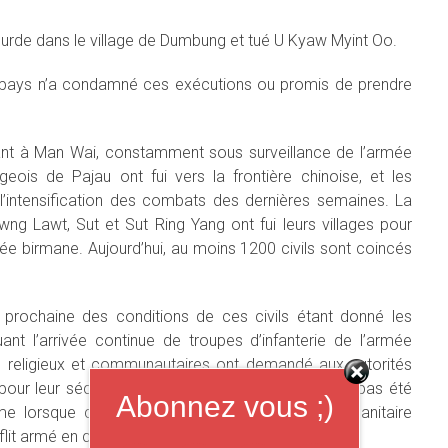
erie lourde dans le village de Dumbung et tué U Kyaw Myint Oo.
ul pays n’a condamné ces exécutions ou promis de prendre
nt à Man Wai, constamment sous surveillance de l’armée
geois de Pajau ont fui vers la frontière chinoise, et les
l’intensification des combats des dernières semaines. La
ng Lawt, Sut et Sut Ring Yang ont fui leurs villages pour
rmée birmane. Aujourd’hui, au moins 1200 civils sont coincés
prochaine des conditions de ces civils étant donné les
t l’arrivée continue de troupes d’infanterie de l’armée
in religieux et communautaires ont demandé aux autorités
ge pour leur sécurité. Cependant, cette demande n’a pas été
Abonnez vous ;)
me lorsque cet épisode spécifique de crise humanitaire
flit armé en cours.