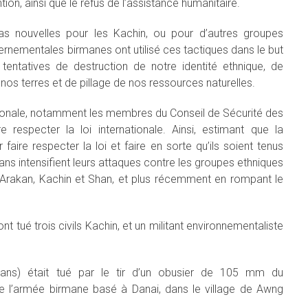
ntion, ainsi que le refus de l’assistance humanitaire.
as nouvelles pour les Kachin, ou pour d’autres groupes
rnementales birmanes ont utilisé ces tactiques dans le but
 tentatives de destruction de notre identité ethnique, de
 nos terres et de pillage de nos ressources naturelles.
tionale, notamment les membres du Conseil de Sécurité des
re respecter la loi internationale. Ainsi, estimant que la
aire respecter la loi et faire en sorte qu’ils soient tenus
mans intensifient leurs attaques contre les groupes ethniques
d’Arakan, Kachin et Shan, et plus récemment en rompant le
nt tué trois civils Kachin, et un militant environnementaliste
ns) était tué par le tir d’un obusier de 105 mm du
l’armée birmane basé à Danai, dans le village de Awng