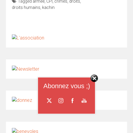
Tagged
armée
,
CPI
,
crimes
,
droits
,
droits humains
,
kachin
Abonnez vous ;)