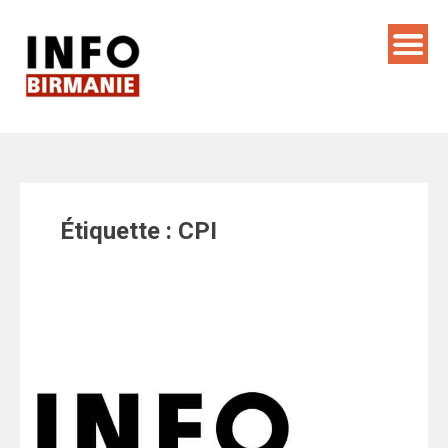
Skip
to
content
Étiquette :
CPI