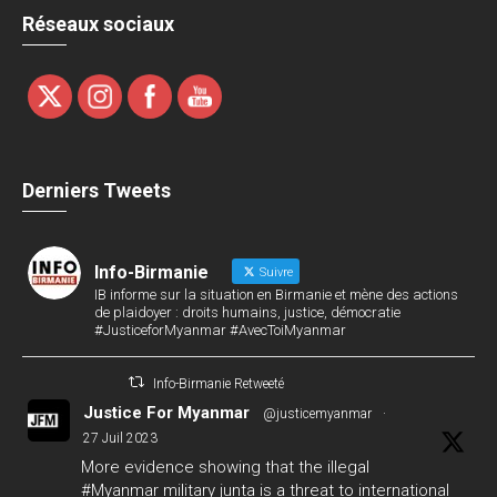
Réseaux sociaux
Derniers Tweets
Info-Birmanie
Suivre
IB informe sur la situation en Birmanie et mène des actions
de plaidoyer : droits humains, justice, démocratie
#JusticeforMyanmar #AvecToiMyanmar
Info-Birmanie Retweeté
Justice For Myanmar
@justicemyanmar
·
27 Juil 2023
More evidence showing that the illegal
#Myanmar
military junta is a threat to international