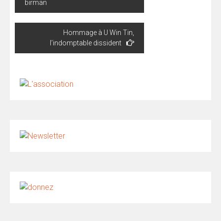
birman
Hommage à U Win Tin,
l’indomptable dissident