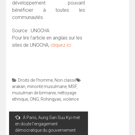
développement pouvant
bénéficier à toutes les
communautés.
Source : UNOCHA
Pour lire l’article en anglais sur les
sites de UNOCHA,
cliquez ici
Droits de l'homme
,
Non classé
arakan
,
minorité musulmane
,
MSF
,
musulman de birmanie
,
nettoyage
ethnique
,
ONG
,
Rohingyas
,
violence
Navigation
À Paris, Aung San Suu Kyi met
de
en doute l’engagement
l’article
démocratique du gouvernement