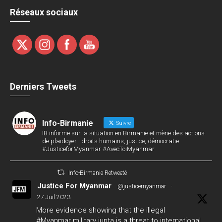
Réseaux sociaux
Derniers Tweets
Info-Birmanie
Suivre
IB informe sur la situation en Birmanie et mène des actions
de plaidoyer : droits humains, justice, démocratie
#JusticeforMyanmar #AvecToiMyanmar
Info-Birmanie Retweeté
Justice For Myanmar
@justicemyanmar
·
27 Juil 2023
More evidence showing that the illegal
#Myanmar
military junta is a threat to international