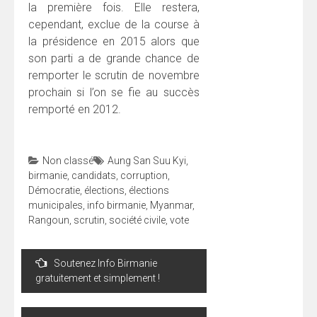
la première fois. Elle restera,
cependant, exclue de la course à
la présidence en 2015 alors que
son parti a de grande chance de
remporter le scrutin de novembre
prochain si l’on se fie au succès
remporté en 2012.
Non classé
Aung San Suu Kyi
,
birmanie
,
candidats
,
corruption
,
Démocratie
,
élections
,
élections
municipales
,
info birmanie
,
Myanmar
,
Rangoun
,
scrutin
,
société civile
,
vote
Navigation
Soutenez Info Birmanie
de
gratuitement et simplement !
l’article