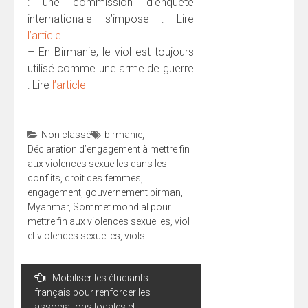
: une commission d’enquête
internationale s’impose : Lire
l’article
– En Birmanie, le viol est toujours
utilisé comme une arme de guerre
: Lire
l’article
Non classé
birmanie
,
Déclaration d’engagement à mettre fin
aux violences sexuelles dans les
conflits
,
droit des femmes
,
engagement
,
gouvernement birman
,
Myanmar
,
Sommet mondial pour
mettre fin aux violences sexuelles
,
viol
et violences sexuelles
,
viols
Navigation
Mobiliser les étudiants
de
français pour renforcer les
associations locales et