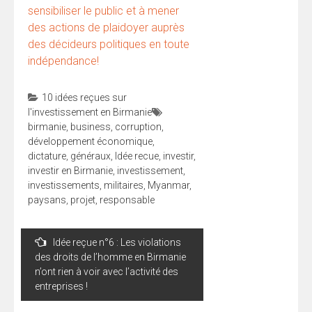
sensibiliser le public et à mener
des actions de plaidoyer auprès
des décideurs politiques en toute
indépendance!
10 idées reçues sur
l'investissement en Birmanie
birmanie
,
business
,
corruption
,
développement économique
,
dictature
,
généraux
,
Idée recue
,
investir
,
investir en Birmanie
,
investissement
,
investissements
,
militaires
,
Myanmar
,
paysans
,
projet
,
responsable
Navigation
Idée reçue n°6 : Les violations
de
des droits de l’homme en Birmanie
l’article
n’ont rien à voir avec l’activité des
entreprises !