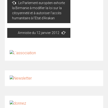
Le Parlement européen exhorte
de
la Birmanie à modifier la loi sur la
l’article
citoyenneté et à autoriser l’accès
humanitaire à l’Etat d’Arakan
Amnistie du 12 janvier 2012