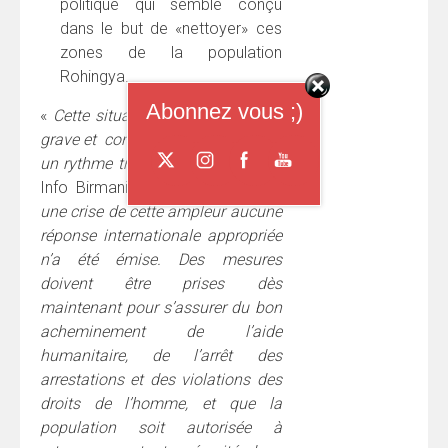
politique qui semble conçu
dans le but de «nettoyer» ces
zones de la population
Rohingya.
Abonnez vous ;)
«
Cette situation est extrêmement
grave et continue à se détériorer à
un rythme très rapide
», a déclaré
Info Birmanie. «
Pourtant, face à
une crise de cette ampleur aucune
réponse internationale appropriée
n’a été émise. Des mesures
doivent être prises dès
maintenant pour s’assurer du bon
acheminement de l’aide
humanitaire, de l’arrêt des
arrestations et des violations des
droits de l’homme, et que la
population soit autorisée à