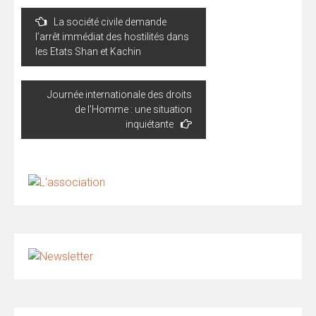
Navigation
La société civile demande
de
l’arrêt immédiat des hostilités dans
l’article
les Etats Shan et Kachin
Journée internationale des droits
de l’Homme : une situation
inquiétante