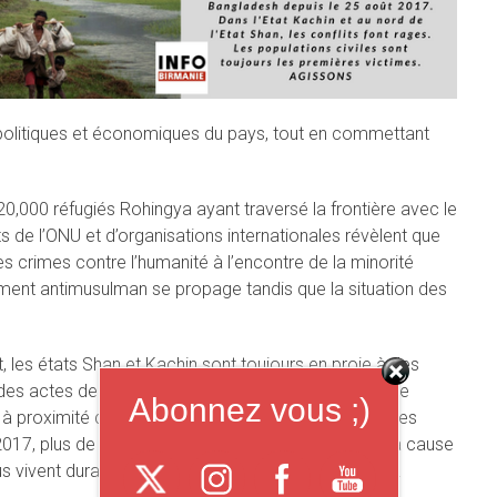
politiques et économiques du pays, tout en commettant
,000 réfugiés Rohingya ayant traversé la frontière avec le
 de l’ONU et d’organisations internationales révèlent que
 crimes contre l’humanité à l’encontre de la minorité
ment antimusulman se propage tandis que la situation des
, les états Shan et Kachin sont toujours en proie à des
nt des actes de violence commis d’une part par l’armée
Abonnez vous ;)
à proximité des populations civiles, mais aussi par les
 2017, plus de 12 000 personnes ont été déplacées à cause
dus vivent durablement dans des camps depuis 2011.