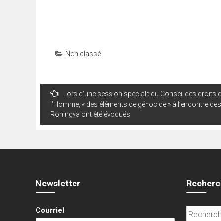
Non classé
Navigation
Lors d’une session spéciale du Conseil des droits 
de
l’Homme, « des éléments de génocide » à l’encontre des
Rohingya ont été évoqués
l’article
Newsletter
Recherc
Courriel
Recherche