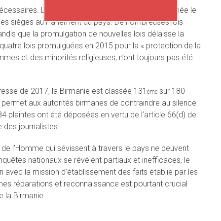
nécessaires. La Constitution de 2008 accorde à l’armée le
 des sièges au Parlement du pays. De nombreuses lois
andis que la promulgation de nouvelles lois délaisse la
 quatre lois promulguées en 2015 pour la « protection de la
femmes et des minorités religieuses, n’ont toujours pas été
presse de 2017, la Birmanie est classée 131
sur 180
ème
t permet aux autorités birmanes de contraindre au silence
 84 plaintes ont été déposées en vertu de l’article 66(d) de
 des journalistes.
s de l’Homme qui sévissent à travers le pays ne peuvent
nquêtes nationaux se révèlent partiaux et inefficaces, le
avec la mission d’établissement des faits établie par les
mes réparations et reconnaissance est pourtant crucial
 la Birmanie.