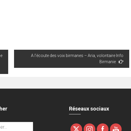
de
A l’écoute des voix birmanes – Aria, volontaire Info
Birmanie
her
Réseaux sociaux
r :