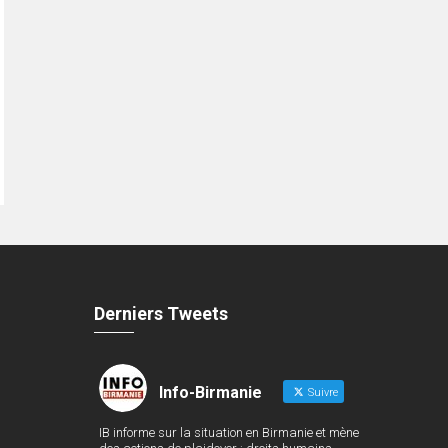
Derniers Tweets
Info-Birmanie
Suivre
IB informe sur la situation en Birmanie et mène