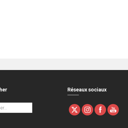
her
Réseaux sociaux
r :