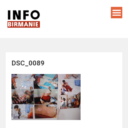
Skip
to
content
DSC_0089