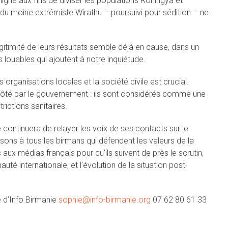
ne aux fins de diviser les populations Rohingya et
e du moine extrémiste Wirathu – poursuivi pour sédition – ne
égitimité de leurs résultats semble déjà en cause, dans un
louables qui ajoutent à notre inquiétude.
s organisations locales et la société civile est crucial.
côté par le gouvernement : ils sont considérés comme une
trictions sanitaires.
 continuera de relayer les voix de ses contacts sur le
nsons à tous les birmans qui défendent les valeurs de la
aux médias français pour qu’ils suivent de près le scrutin,
é internationale, et l’évolution de la situation post-
e d’Info Birmanie
sophie@info-birmanie.org
07 62 80 61 33