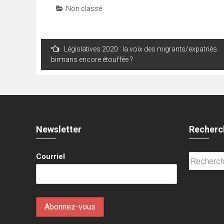
Non classé
Navigation
Législatives 2020 : la voix des migrants/expatriés
de
birmans encore étouffée ?
l’article
Newsletter
Recherc
Courriel
Recherche