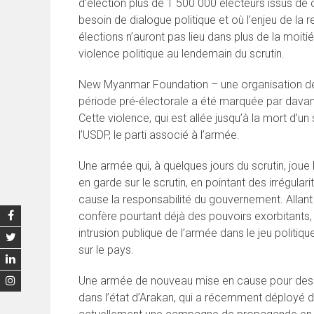
d’élection plus de 1 500 000 électeurs issus de 
besoin de dialogue politique et où l’enjeu de la r
élections n’auront pas lieu dans plus de la moiti
violence politique au lendemain du scrutin.
New Myanmar Foundation – une organisation de la 
période pré-électorale a été marquée par dava
Cette violence, qui est allée jusqu’à la mort d’
l’USDP, le parti associé à l’armée.
Une armée qui, à quelques jours du scrutin, joue l
en garde sur le scrutin, en pointant des irrégula
cause la responsabilité du gouvernement. Allant j
confère pourtant déjà des pouvoirs exorbitants, 
intrusion publique de l’armée dans le jeu politiqu
sur le pays.
Une armée de nouveau mise en cause pour des c
dans l’état d’Arakan, qui a récemment déployé d