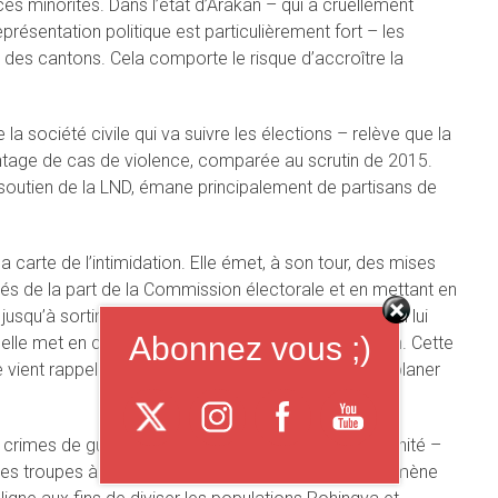
ces minorités. Dans l’état d’Arakan – qui a cruellement
eprésentation politique est particulièrement fort – les
é des cantons. Cela comporte le risque d’accroître la
société civile qui va suivre les élections – relève que la
ntage de cas de violence, comparée au scrutin de 2015.
un soutien de la LND, émane principalement de partisans de
a carte de l’intimidation. Elle émet, à son tour, des mises
rités de la part de la Commission électorale et en mettant en
usqu’à sortir du cadre de la Constitution de 2008 qui lui
Abonnez vous ;)
elle met en cause par avance la légitimité du scrutin. Cette
e vient rappeler la menace qu’elle continue de faire planer
rimes de guerre – voire des crimes contre l’Humanité –
es troupes à la frontière avec le Bangladesh et qui mène