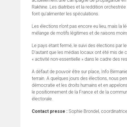
actuellement une campagne de propagande en lig
Rakhine. Les diatribes et la reddition orchestré
font qu’alimenter les spéculations.
Les élections n’ont pas encore eu lieu, mais la l
mélange de motifs légitimes et de raisons moins 
Le pays étant fermé, le suivi des élections par le
D’autant que les médias locaux ont été mis de 
« activité non-essentielle » dans le cadre des res
A défaut de pouvoir être sur place, Info Birmanie
terrain. A quelques jours des élections, nous pe
démocratie et les droits humains et en appelons 
le positionnement de la France et de la communaut
électorale.
Contact presse :
Sophie Brondel, coordinatric