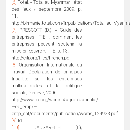
[6]
Total, « Total au Myanmar : état
des lieux », septembre 2009, p.
11.
http://birmanie.total.com/fr/publications/Total_au_Myanma
[7]
PRESCOTT (D.), « Guide des
entreprises ITIE : comment les
entreprises peuvent soutenir la
mise en œuvre », ITIE, p. 13.
http://eiti.org/files/French.pdf
[8]
Organisation Internationale du
Travail, Déclaration de principes
tripartite sur les entreprises
multinationales et la politique
sociale, Genève, 2006.
http://www.ilo.org/wcmsp5/groups/public/
—ed_emp/—
emp_ent/documents/publication/wcms_124923.pdf
[9]
Id.
[10]
DAUGAREILH (I.),