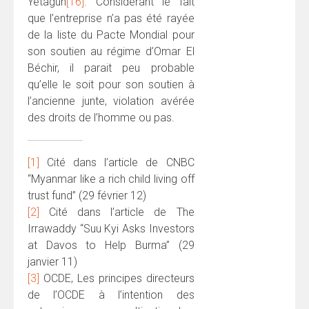
Yetagun
[16]
. Considérant le fait
que l’entreprise n’a pas été rayée
de la liste du Pacte Mondial pour
son soutien au régime d’Omar El
Béchir, il parait peu probable
qu’elle le soit pour son soutien à
l’ancienne junte, violation avérée
des droits de l’homme ou pas.
[1]
Cité dans l’article de CNBC
“Myanmar like a rich child living off
trust fund” (29 février 12)
[2]
Cité dans l’article de The
Irrawaddy “Suu Kyi Asks Investors
at Davos to Help Burma” (29
janvier 11)
[3]
OCDE, Les principes directeurs
de l’OCDE à l’intention des