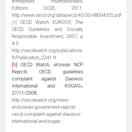
entreprises multinationales,
Editions OCDE, 2011.
http://www.oecd.org/dataoecd/43/30/48004355.pdf
[4]
OECD Watch, EUROSIF, The
OECD Guidelines and Socially
Responsible Investment, 2007, p
4-5.
http://oecdwatch.org/publications-
fr/Publication_2241-fr
[5]
OECD Watch, «Korean NCP
Rejects OECD guidelines
complaint against Daewoo
International and KOGAS»,
27/11/2008
.
http://oecdwatch.org/news-
en/korean-government-rejects-
oecd-complaint-against-daewoo-
international-and-kogas.