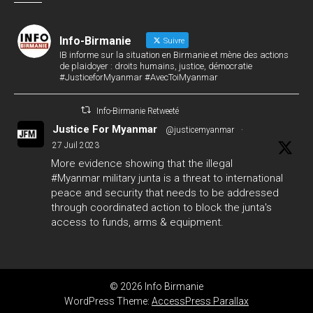
Info-Birmanie
Suivre
IB informe sur la situation en Birmanie et mène des actions
de plaidoyer : droits humains, justice, démocratie
#JusticeforMyanmar #AvecToiMyanmar
Info-Birmanie Retweeté
Justice For Myanmar
@justicemyanmar
·
27 Juil 2023
More evidence showing that the illegal
#Myanmar
military junta is a threat to international
peace and security that needs to be addressed
through coordinated action to block the junta's
access to funds, arms & equipment.
#GlobalArmsEmbargo
#WhatsHappeningInMyanmar
124
142
Twitter
© 2026 Info Birmanie
Info-Birmanie
WordPress Theme:
AccessPress Parallax
@infobirmanie
·
27 Juil 2023