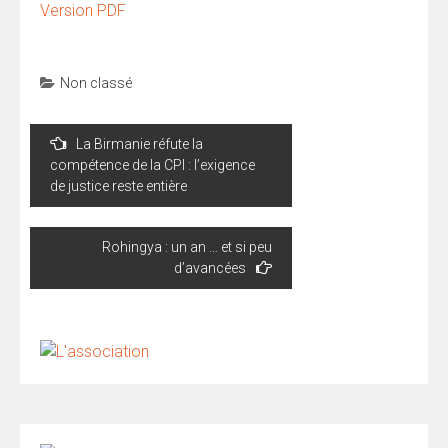
Version PDF
Non classé
Navigation
La Birmanie réfute la
de
compétence de la CPI : l’exigence
l’article
de justice reste entière
Rohingya : un an … et si peu
d’avancées