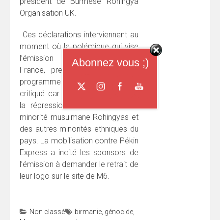
président de Burmese Rohingya
Organisation UK.
Ces déclarations interviennent au
moment où la polémique qui vise
l’émission Pékin Express en
Abonnez vous ;)
France, prend de l’ampleur. Le
programme de divertissement est
critiqué car il passe sous silence
la répression à l’encontre de la
minorité musulmane Rohingyas et
des autres minorités ethniques du
pays. La mobilisation contre Pékin
Express a incité les sponsors de
l’émission à demander le retrait de
leur logo sur le site de M6.
Non classé
birmanie
,
génocide
,