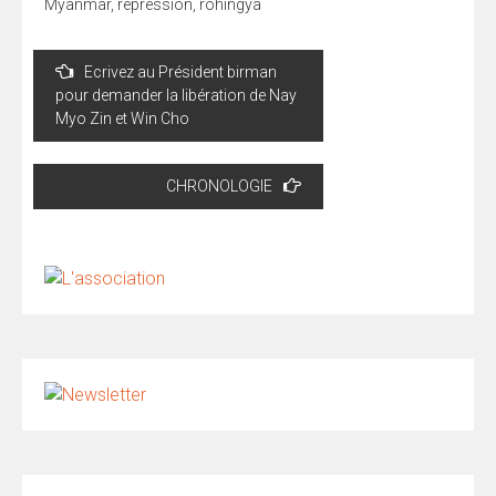
Myanmar
,
repression
,
rohingya
Navigation
Ecrivez au Président birman
de
pour demander la libération de Nay
l’article
Myo Zin et Win Cho
CHRONOLOGIE