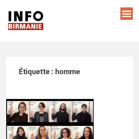
Skip
to
content
Étiquette :
homme