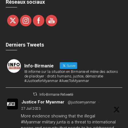
Réseaux sociaux
Derniers Tweets
Info-Birmanie
Suivre
IB informe sur la situation en Birmanie et mène des actions
de plaidoyer : droits humains, justice, démocratie
#JusticeforMyanmar #AvecToiMyanmar
Info-Birmanie Retweeté
Justice For Myanmar
@justicemyanmar
·
27 Juil 2023
More evidence showing that the illegal
#Myanmar
military junta is a threat to international
peace and security that needs to be addressed