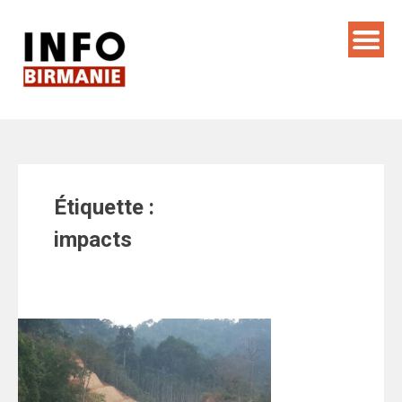
Skip
to
content
Étiquette :
impacts