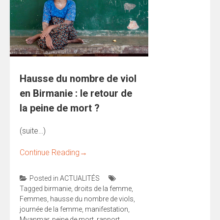
Hausse du nombre de viol
en Birmanie : le retour de
la peine de mort ?
(suite…)
Continue Reading
→
Posted in
ACTUALITÉS
Tagged
birmanie
,
droits de la femme
,
Femmes
,
hausse du nombre de viols
,
journée de la femme
,
manifestation
,
Myanmar
,
peine de mort
,
rapport
,