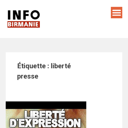
Skip
to
content
Étiquette :
liberté
presse