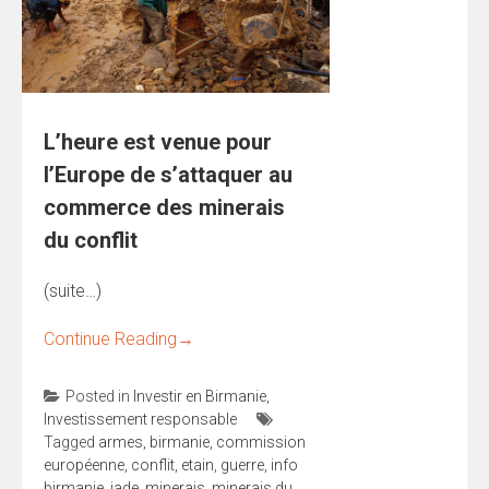
L’heure est venue pour
l’Europe de s’attaquer au
commerce des minerais
du conflit
(suite…)
Continue Reading
→
Posted in
Investir en Birmanie
,
Investissement responsable
Tagged
armes
,
birmanie
,
commission
européenne
,
conflit
,
etain
,
guerre
,
info
birmanie
,
jade
,
minerais
,
minerais du