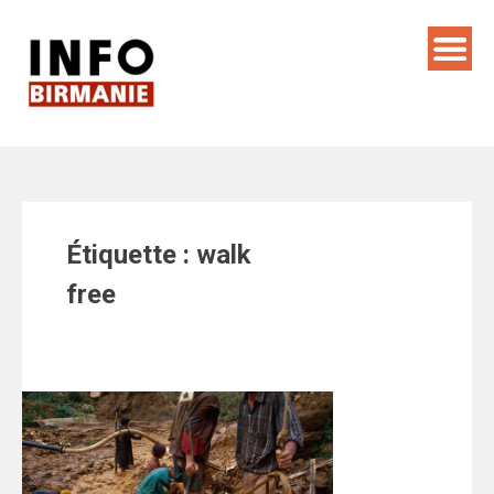
Skip
to
content
Étiquette :
walk
free