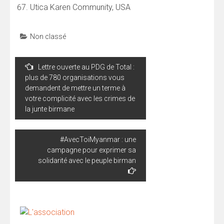
Utica Karen Community, USA
Non classé
Navigation
Lettre ouverte au PDG de Total :
de
plus de 780 organisations vous
l’article
demandent de mettre un terme à
votre complicité avec les crimes de
la junte birmane
#AvecToiMyanmar : une
campagne pour exprimer sa
solidarité avec le peuple birman