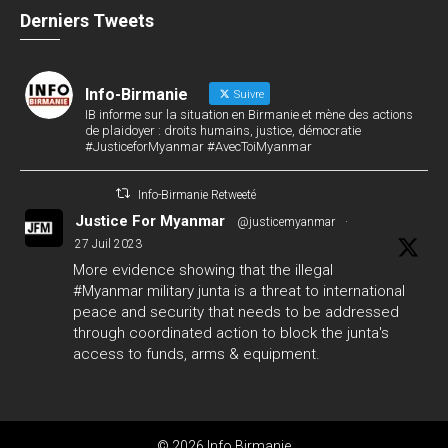
Derniers Tweets
Info-Birmanie
Suivre
IB informe sur la situation en Birmanie et mène des actions
de plaidoyer : droits humains, justice, démocratie
#JusticeforMyanmar #AvecToiMyanmar
Info-Birmanie Retweeté
Justice For Myanmar
@justicemyanmar
·
27 Juil 2023
More evidence showing that the illegal
#Myanmar
military junta is a threat to international
peace and security that needs to be addressed
through coordinated action to block the junta's
access to funds, arms & equipment.
#GlobalArmsEmbargo
#WhatsHappeningInMyanmar
124
142
Twitter
© 2026 Info Birmanie