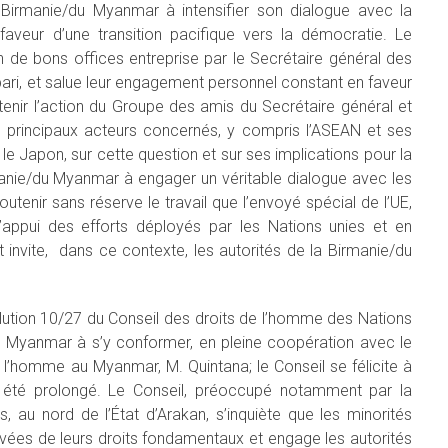
Birmanie/du Myanmar à intensifier son dialogue avec la
faveur d’une transition pacifique vers la démocratie. Le
on de bons offices entreprise par le Secrétaire général des
bari, et salue leur engagement personnel constant en faveur
tenir l’action du Groupe des amis du Secrétaire général et
les principaux acteurs concernés, y compris l’ASEAN et ses
t le Japon, sur cette question et sur ses implications pour la
manie/du Myanmar à engager un véritable dialogue avec les
outenir sans réserve le travail que l’envoyé spécial de l’UE,
’appui des efforts déployés par les Nations unies et en
t invite, dans ce contexte, les autorités de la Birmanie/du
solution 10/27 du Conseil des droits de l’homme des Nations
du Myanmar à s’y conformer, en pleine coopération avec le
e l’homme au Myanmar, M. Quintana; le Conseil se félicite à
 été prolongé. Le Conseil, préoccupé notamment par la
, au nord de l’État d’Arakan, s’inquiète que les minorités
vées de leurs droits fondamentaux et engage les autorités