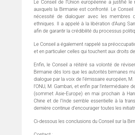
Le Conseil de l’Union européenne a justifié l
auxquels la Birmanie est confronté. Le Conseil 
nécessité de dialoguer avec les membres de
ethniques. Il a appelé à la libération d’Aung Sa
afin de garantir la crédibilité du processus poli
Le Conseil a également rappelé sa préoccupatio
et en particulier celles qui touchent aux droits 
Enfin, le Conseil a réitéré sa volonté de révis
Birmanie dès lors que les autorités birmanes mani
dialogue par la voix de l’émissaire européen, M.
l’ONU, M. Gambari, et enfin par l’intermédiair
(sommet Asie-Europe) en mai prochain à Hanoï
Chine et de l’Inde semble essentielle à la tran
dernière continue d’encourager toutes les initiat
Ci-dessous les conclusions du Conseil sur la Bir
Contact :