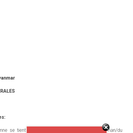
Myanmar
ERALES
es:
éenne se tient fermement aux côtés du peuple birman/du