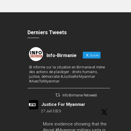
Derniers Tweets
Info-Birmanie
Suivre
IB informe sur la situation en Birmanie et mène
des actions de plaidoyer : droits humains,
justice, démocratie #JusticeforMyanmar
#AvecToiMyanmar
Info-Birmanie Retweeté
Justice For Myanmar
27 Juil 2023
More evidence showing that the
illegal
#Myanmar
military junta is