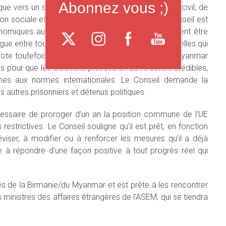
Abonnez vous ;)
que vers un système de gouvernement légitime et civil, de
ation sociale et économique de la population. Le Conseil est
onomiques auxquels le pays est confronté ne peuvent être
logue entre toutes les parties prenantes, y compris celles qui
note toutefois que les autorités de la Birmanie/du Myanmar
 pour que les élections prévues en 2010 soient crédibles,
mes aux normes internationales. Le Conseil demande la
s autres prisonniers et détenus politiques.
cessaire de proroger d’un an la position commune de l’UE
estrictives. Le Conseil souligne qu’il est prêt, en fonction
 réviser, à modifier ou à renforcer les mesures qu’il a déjà
e à répondre d’une façon positive à tout progrès réel qui
és de la Birmanie/du Myanmar et est prête à les rencontrer
s ministres des affaires étrangères de l’ASEM, qui se tiendra