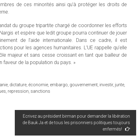
embres de ces minorités ainsi qu’à protéger les droits de
erne.
mandat du groupe tripartite chargé de coordonner les efforts
argis et espère que ledit groupe pourra continuer de jouer
inement de l’aide internationale. Dans ce cadre, il est
ctions pour les agences humanitaires. L’UE rappelle qu’elle
ôle majeur et sans cesse croissant en tant que bailleur de
en faveur de la population du pays. »
anie
,
dictature
,
économie
,
embargo
,
gouvernement
,
investir
,
junte
,
ques
,
repression
,
sanctions
Ecrivez au président birman pour demander la libération
de Bauk Ja et de tous les prisonniers politiques toujours
enfermés!