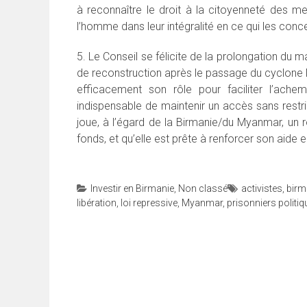
à reconnaître le droit à la citoyenneté des m
l’homme dans leur intégralité en ce qui les conc
5. Le Conseil se félicite de la prolongation du 
de reconstruction après le passage du cyclone N
efficacement son rôle pour faciliter l’achem
indispensable de maintenir un accès sans restri
joue, à l’égard de la Birmanie/du Myanmar, un r
fonds, et qu’elle est prête à renforcer son aide 
Investir en Birmanie
,
Non classé
activistes
,
birm
libération
,
loi repressive
,
Myanmar
,
prisonniers politi
Navigation
de
l’article