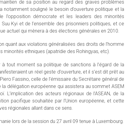
e maintien de sa position au regard des graves problèmes
a notamment souligné le besoin d’ouverture politique et la
 l’opposition démocrate et les leaders des minorités
n Suu Kyi et de l’ensemble des prisonniers politiques, et ce
tique actuel qui mènera à des élections générales en 2010.
n quant aux violations généralisées des droits de l’homme
des minorités ethniques (apatridie des Rohingyas, etc).
er à tout moment sa politique de sanctions à l’égard de la
festeraient un réel geste d’ouverture, et il s’est dit prêt au
 Piero Fassino, celle de l’émissaire du Secrétaire général de
e de la délégation européenne qui assistera au sommet ASEM
. L’implication des acteurs régionaux de l’ASEAN, de la
sition pacifique souhaitée par l’Union européenne, et cette
ives régionales allant dans ce sens.
manie lors de la session du 27 avril 09 tenue à Luxembourg.