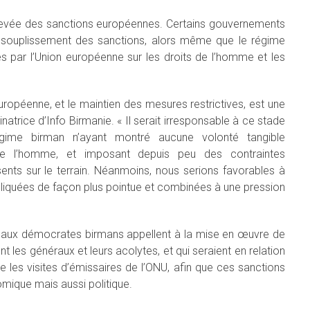
a levée des sanctions européennes. Certains gouvernements
ssouplissement des sanctions, alors même que le régime
 par l’Union européenne sur les droits de l’homme et les
opéenne, et le maintien des mesures restrictives, est une
natrice d’Info Birmanie. « Il serait irresponsable à ce stade
égime birman n’ayant montré aucune volonté tangible
 de l’homme, et imposant depuis peu des contraintes
ents sur le terrain. Néanmoins, nous serions favorables à
, appliquées de façon plus pointue et combinées à une pression
n aux démocrates birmans appellent à la mise en œuvre de
nt les généraux et leurs acolytes, et qui seraient en relation
e les visites d’émissaires de l’ONU, afin que ces sanctions
mique mais aussi politique.