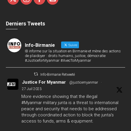
Derniers Tweets
Info-Birmanie
Suivre
IB informe sur la situation en Birmanie et mène des actions
de plaidoyer : droits humains, justice, démocratie
#JusticeforMyanmar #AvecToiMyanmar
Info-Birmanie Retweeté
Justice For Myanmar
@justicemyanmar
·
27 Juil 2023
More evidence showing that the illegal
#Myanmar
military junta is a threat to international
peace and security that needs to be addressed
through coordinated action to block the junta's
access to funds, arms & equipment.
#GlobalArmsEmbargo
#WhatsHappeningInMyanmar