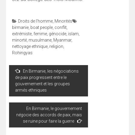
Droits de l'homme
,
Minorités
birmanie
,
boat people
,
conflit
,
extrémiste
,
femme
,
génocide
,
islam
,
minorté
,
musulmane
,
Myanmar
,
nettoyage ethnique
,
religion
,
Rohingyas
Navigation
En Birmanie, les négociations
de
de paix progressent entre le
l’article
gouvernement et les groupes
armés ethniques
En Birmanie, le gouvernement
négocie des accords de paix, mais
se ruine pour faire la guerre