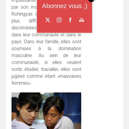
impuissante face aux viols infligés
Abonnez vous ;)
par son mari. Pour les femmes
Rohingyas comme elle, tout est
plus difficile. Elles sont
discriminées dans leur famille,
dans leur communauté et dans le
pays. Dans leur famille, elles sont
soumises à la domination
masculine. Au sein de leur
communauté, si elles veulent
sortir, étudier, travailler, elles sont
jugées comme étant «mauvaises
femmes».