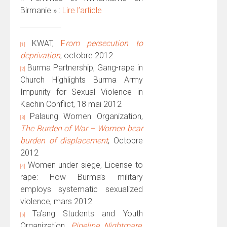
Birmanie » :
Lire l’article
KWAT,
F
rom persecution to
[1]
deprivation
, octobre 2012
Burma Partnership, Gang-rape in
[2]
Church Highlights Burma Army
Impunity for Sexual Violence in
Kachin Conflict, 18 mai 2012
Palaung Women Organization,
[3]
The Burden of War – Women bear
burden of displacement
, Octobre
2012
Women under siege, License to
[4]
rape: How Burma’s military
employs systematic sexualized
violence, mars 2012
Ta’ang Students and Youth
[5]
Organization,
Pipeline Nightmare
,