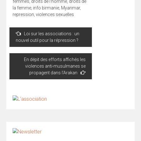
femmes
,
droits de l'homme
,
droits de
la femme
,
info birmanie
,
Myanmar
,
repression
,
violences sexuelles
Navigation
Loi sur les associations : un
de
nouvel outil pour la répression ?
l’article
En dépit des efforts affichés les
violences anti-musulmanes se
propagent dans l’Arakan