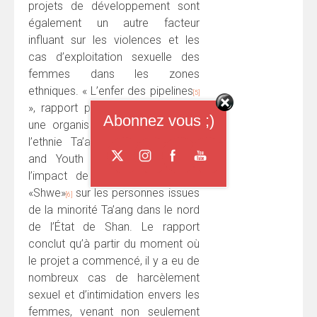
projets de développement sont
également un autre facteur
influant sur les violences et les
cas d’exploitation sexuelle des
femmes dans les zones
ethniques. « L’enfer des pipelines
[5]
», rapport publié récemment par
Abonnez vous ;)
une organisation de défense de
l’ethnie Ta’ang (Ta’ang Students
and Youth Organization), étudie
l’impact de Projet de pipelines
«Shwe»
sur les personnes issues
[6]
de la minorité Ta’ang dans le nord
de l’État de Shan. Le rapport
conclut qu’à partir du moment où
le projet a commencé, il y a eu de
nombreux cas de harcèlement
sexuel et d’intimidation envers les
femmes, venant non seulement