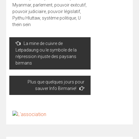
Myanmar
,
parlement
,
pouvoir exécutif
,
pouvoir judiciaire
,
pouvoir législatif
,
Pyithu Hluttaw
,
système politique
,
U
thein sein
Navigation
La mine de cuivre de
de
Letpadaung ou le symbole de la
l’article
répression injuste des paysans
birmans
Plus que quelques jours pour
sauver Info Birmanie!