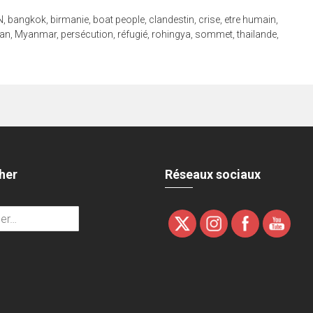
N
,
bangkok
,
birmanie
,
boat people
,
clandestin
,
crise
,
etre humain
,
an
,
Myanmar
,
persécution
,
réfugié
,
rohingya
,
sommet
,
thailande
,
her
Réseaux sociaux
r :