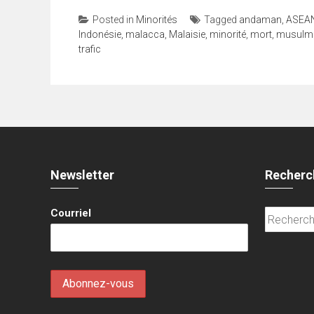
Posted in
Minorités
Tagged
andaman
,
ASEA
Indonésie
,
malacca
,
Malaisie
,
minorité
,
mort
,
musulm
trafic
Newsletter
Recherc
Courriel
Recherche