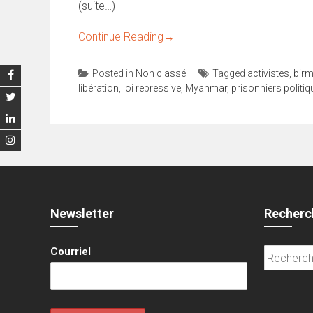
(suite…)
Continue Reading
→
Posted in
Non classé
Tagged
activistes
,
birm
libération
,
loi repressive
,
Myanmar
,
prisonniers politi
Newsletter
Recherc
Courriel
Recherche