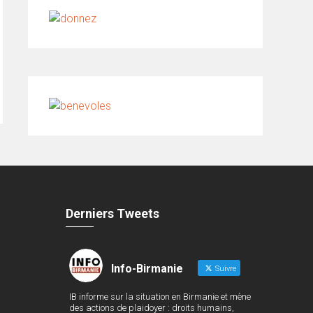
Derniers Tweets
Info-Birmanie
Suivre
IB informe sur la situation en Birmanie et mène
des actions de plaidoyer : droits humains,