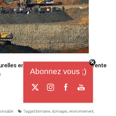
urelles en Birmanie doit être transparente
Abonnez vous ;)
s
ponsable
Tagged
birmanie
,
domages
,
environnement
,