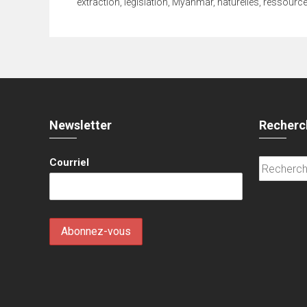
extraction
,
legislation
,
Myanmar
,
naturelles
,
ressourc
Newsletter
Recherc
Courriel
Recherche