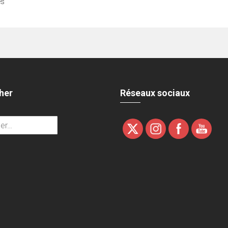
es
her
Réseaux sociaux
r :