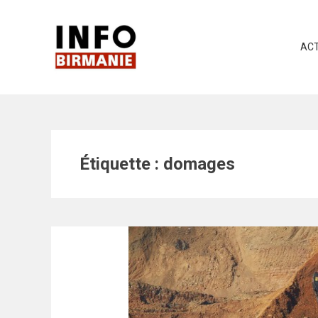
Skip
to
content
ACT
Étiquette :
domages