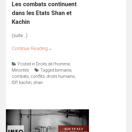
Les combats continuent
dans les Etats Shan et
Kachin
(suite…)
Continue Reading
→
Posted in
Droits de l'homme
,
Minorités
Tagged
birmanie
,
combats
,
conflits
,
droits humains
,
IDP
,
kachin
,
shan