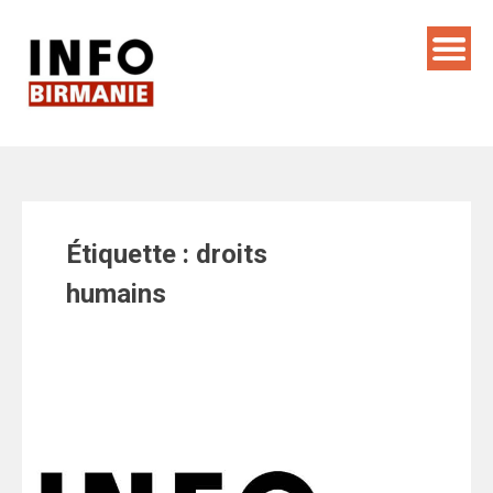
Skip
to
content
Étiquette :
droits
humains