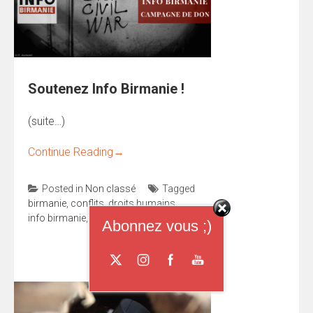
Soutenez Info Birmanie !
(suite…)
Continue Reading
→
Posted in
Non classé
Tagged
birmanie
,
conflits
,
droits humains
,
info birmanie
,
situation
,
soutien
Abonnez vous ;)