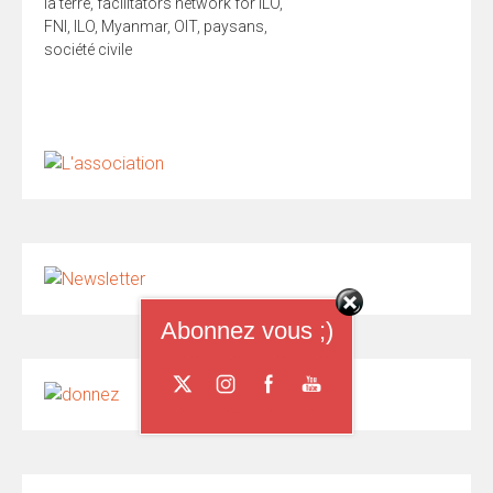
la terre
,
facilitators network for ILO
,
FNI
,
ILO
,
Myanmar
,
OIT
,
paysans
,
société civile
Abonnez vous ;)