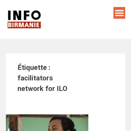
Skip
to
content
Étiquette :
facilitators
network for ILO