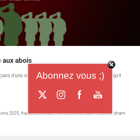
e aux abois
Abonnez vous ;)
ans d'une société - éducation, économie, religion.. qu’il
tions 2025
,
fraude électorale
,
non élections
,
scam election
,
sham