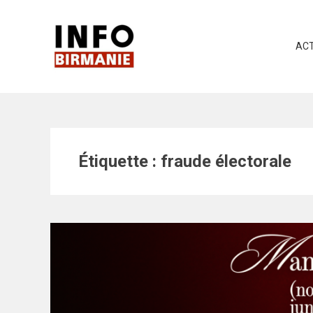
Skip
to
content
ACT
Étiquette :
fraude électorale