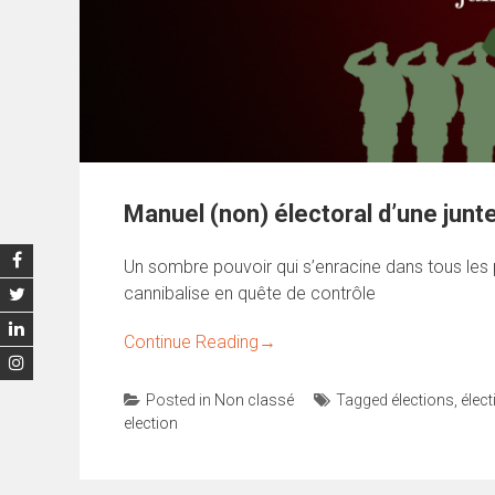
Manuel (non) électoral d’une junt
Un sombre pouvoir qui s’enracine dans tous les p
cannibalise en quête de contrôle
Continue Reading
→
Posted in
Non classé
Tagged
élections
,
élec
election