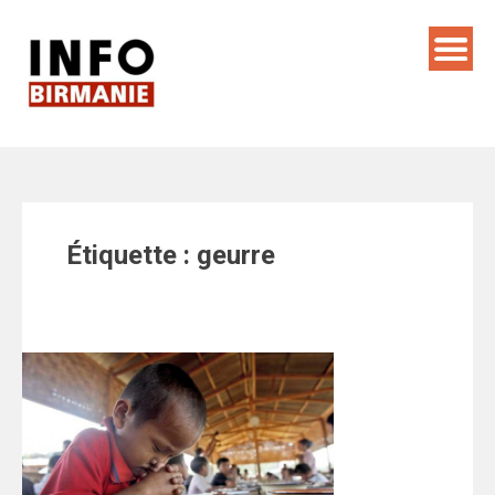
Skip
to
content
Étiquette :
geurre