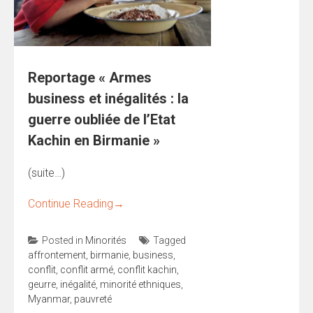
Reportage « Armes
business et inégalités : la
guerre oubliée de l’Etat
Kachin en Birmanie »
(suite…)
Continue Reading
→
Posted in
Minorités
Tagged
affrontement
,
birmanie
,
business
,
conflit
,
conflit armé
,
conflit kachin
,
geurre
,
inégalité
,
minorité ethniques
,
Myanmar
,
pauvreté