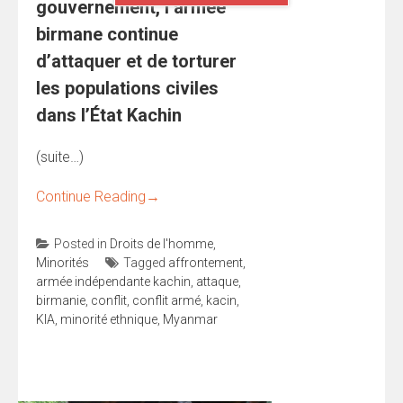
gouvernement, l’armée
birmane continue
d’attaquer et de torturer
les populations civiles
dans l’État Kachin
(suite…)
Continue Reading
→
Posted in
Droits de l'homme
,
Minorités
Tagged
affrontement
,
armée indépendante kachin
,
attaque
,
birmanie
,
conflit
,
conflit armé
,
kacin
,
KIA
,
minorité ethnique
,
Myanmar