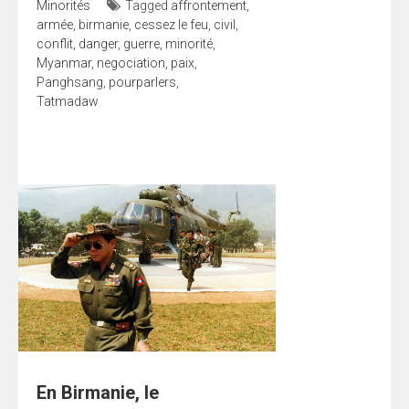
Minorités
Tagged
affrontement
,
armée
,
birmanie
,
cessez le feu
,
civil
,
conflit
,
danger
,
guerre
,
minorité
,
Myanmar
,
negociation
,
paix
,
Panghsang
,
pourparlers
,
Tatmadaw
En Birmanie, le