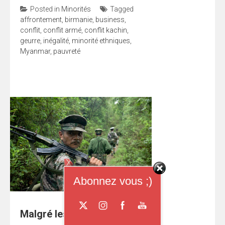
Posted in
Minorités
Tagged
affrontement
,
birmanie
,
business
,
conflit
,
conflit armé
,
conflit kachin
,
geurre
,
inégalité
,
minorité ethniques
,
Myanmar
,
pauvreté
Abonnez vous ;)
Malgré les promesses du