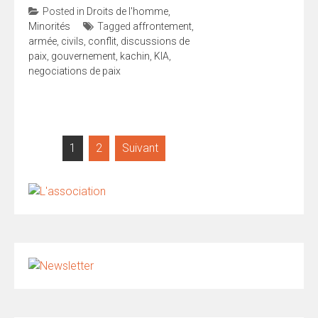
Posted in
Droits de l'homme
,
Minorités
Tagged
affrontement
,
armée
,
civils
,
conflit
,
discussions de
paix
,
gouvernement
,
kachin
,
KIA
,
negociations de paix
Pagination
1
2
Suivant
des
publications