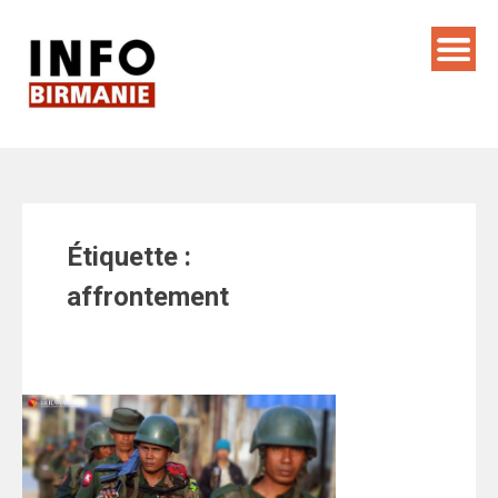
Skip
to
content
Étiquette :
affrontement