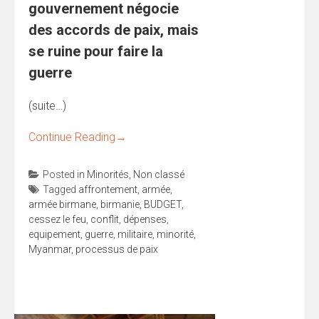
gouvernement négocie
des accords de paix, mais
se ruine pour faire la
guerre
(suite…)
Continue Reading
→
Posted in
Minorités
,
Non classé
Tagged
affrontement
,
armée
,
armée birmane
,
birmanie
,
BUDGET
,
cessez le feu
,
conflit
,
dépenses
,
equipement
,
guerre
,
militaire
,
minorité
,
Myanmar
,
processus de paix