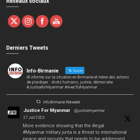
Réseaux sociaux
Derniers Tweets
Info-Birmanie
Suivre
IB informe sur la situation en Birmanie et mène des actions
de plaidoyer : droits humains, justice, démocratie
#JusticeforMyanmar #AvecToiMyanmar
Info-Birmanie Retweeté
Justice For Myanmar
@justicemyanmar
·
27 Juil 2023
More evidence showing that the illegal
#Myanmar
military junta is a threat to international
peace and security that needs to be addressed