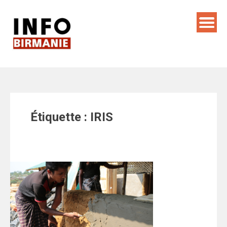
Skip
to
content
Étiquette :
IRIS