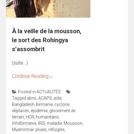
À la veille de la mousson,
le sort des Rohingya
s’assombrit
(suite…)
Continue Reading
→
Posted in
ACTUALITÉS
Tagged
abris
,
ACAPS
,
aide
,
Bangladesh
,
birmanie
,
cyclone
,
déplacés
,
épidémie
,
glissement de
terrain
,
HCR
,
humanitaire
,
InfoBirmanie
,
IRIS
,
maladie
,
Mousson
,
Myamnmar
,
pluies
,
réfuigiès
,